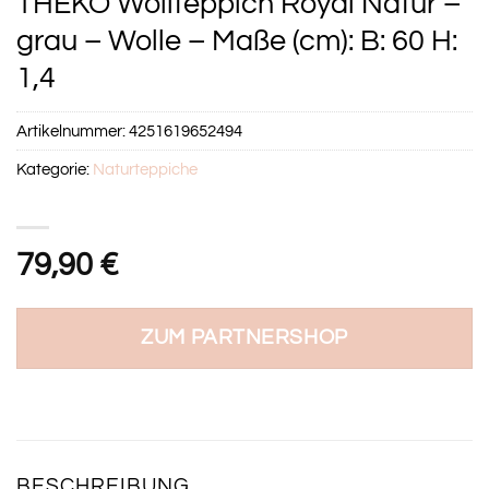
THEKO Wollteppich Royal Natur –
grau – Wolle – Maße (cm): B: 60 H:
1,4
Artikelnummer:
4251619652494
Kategorie:
Naturteppiche
79,90
€
ZUM PARTNERSHOP
BESCHREIBUNG