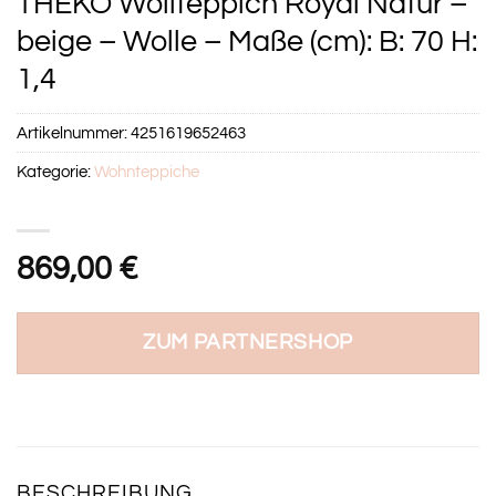
THEKO Wollteppich Royal Natur –
beige – Wolle – Maße (cm): B: 70 H:
1,4
Artikelnummer:
4251619652463
Kategorie:
Wohnteppiche
869,00
€
ZUM PARTNERSHOP
BESCHREIBUNG