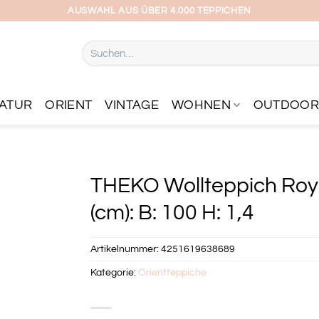
AUSWAHL AUS ÜBER 4.000 TEPPICHEN
Suchen
nach:
ATUR
ORIENT
VINTAGE
WOHNEN
OUTDOO
THEKO Wollteppich Royal
(cm): B: 100 H: 1,4
Artikelnummer:
4251619638689
Kategorie:
Orientteppiche