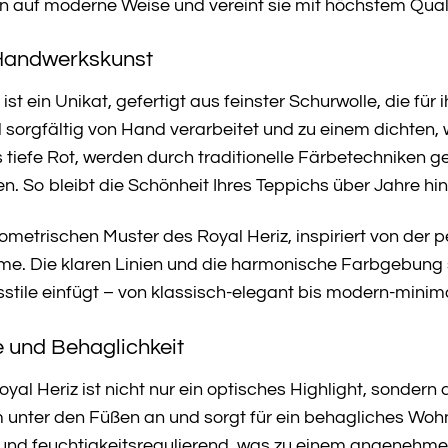
tion auf moderne Weise und vereint sie mit höchstem Qua
 Handwerkskunst
ist ein Unikat, gefertigt aus feinster Schurwolle, die für
rd sorgfältig von Hand verarbeitet und zu einem dichten
tiefe Rot, werden durch traditionelle Färbetechniken 
en. So bleibt die Schönheit Ihres Teppichs über Jahre hi
ometrischen Muster des Royal Heriz, inspiriert von der 
me. Die klaren Linien und die harmonische Farbgebung sc
stile einfügt – von klassisch-elegant bis modern-minima
 und Behaglichkeit
l Heriz ist nicht nur ein optisches Highlight, sondern a
 unter den Füßen an und sorgt für ein behagliches Wohn
nd feuchtigkeitsregulierend, was zu einem angenehmen