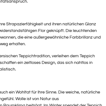
litätsanspruch.
 ihre Strapazierfähigkeit und ihren natürlichen Glanz
, widerstandsfähigen Flor geknüpft. Die leuchtenden
gewonnen, die eine außergewöhnliche Farbbrillanz und
nweg erhalten.
persischen Teppichtradition, verleihen dem Teppich
haffen ein zeitloses Design, das sich nahtlos in
listisch.
uch ein Wohltat für Ihre Sinne. Die weiche, natürliche
gefühl. Wolle ist von Natur aus
 Raumklima beiträgt. Im Winter spendet der Teppich