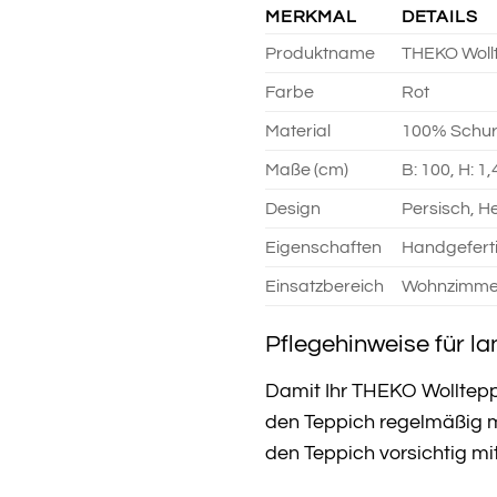
MERKMAL
DETAILS
Produktname
THEKO Wollt
Farbe
Rot
Material
100% Schur
Maße (cm)
B: 100, H: 1,
Design
Persisch, Her
Eigenschaften
Handgeferti
Einsatzbereich
Wohnzimmer
Pflegehinweise für l
Damit Ihr THEKO Wollteppi
den Teppich regelmäßig m
den Teppich vorsichtig mi