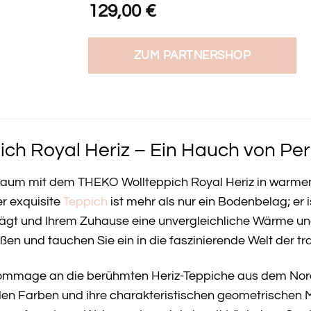
129,00
€
ZUM PARTNERSHOP
ch Royal Heriz – Ein Hauch von Pers
nraum mit dem THEKO Wollteppich Royal Heriz in warm
er exquisite
Teppich
ist mehr als nur ein Bodenbelag; er 
ägt und Ihrem Zuhause eine unvergleichliche Wärme und 
ßen und tauchen Sie ein in die faszinierende Welt der tr
 Hommage an die berühmten Heriz-Teppiche aus dem Nordw
nden Farben und ihre charakteristischen geometrischen 