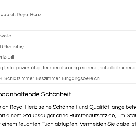
eppich Royal Heriz
wolle
4 (Florhöhe)
iz-Stil
gt, strapazierfähig, temperaturausgleichend, schalldämmend
, Schlafzimmer, Esszimmer, Eingangsbereich
anganhaltende Schönheit
ch Royal Heriz seine Schönheit und Qualität lange behäl
it einem Staubsauger ohne Bürstenaufsatz ab, um Stau
t einem feuchten Tuch abtupfen. Vermeiden Sie dabei s