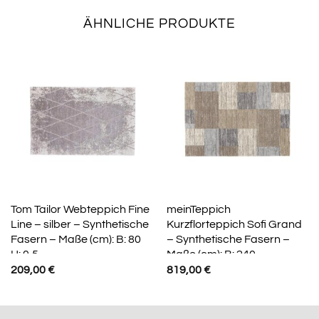
ÄHNLICHE PRODUKTE
Tom Tailor Webteppich Fine
meinTeppich
Line – silber – Synthetische
Kurzflorteppich Sofi Grand
Fasern – Maße (cm): B: 80
– Synthetische Fasern –
H: 0,5
Maße (cm): B: 240
209,00
€
819,00
€