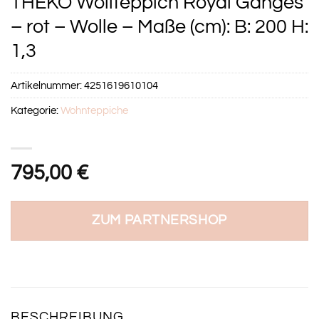
THEKO Wollteppich Royal Ganges
– rot – Wolle – Maße (cm): B: 200 H:
1,3
Artikelnummer:
4251619610104
Kategorie:
Wohnteppiche
795,00
€
ZUM PARTNERSHOP
BESCHREIBUNG