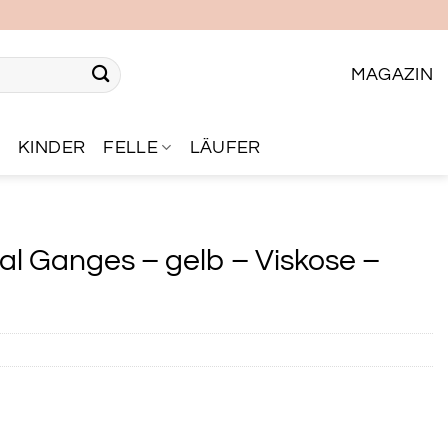
MAGAZIN
R
KINDER
FELLE
LÄUFER
l Ganges – gelb – Viskose –