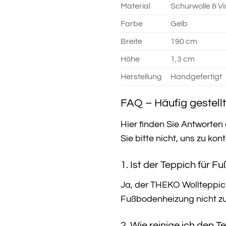
Material
Schurwolle & V
Farbe
Gelb
Breite
190 cm
Höhe
1,3 cm
Herstellung
Handgefertigt
FAQ – Häufig gestel
Hier finden Sie Antworten
Sie bitte nicht, uns zu kon
1. Ist der Teppich für 
Ja, der THEKO Wollteppich
Fußbodenheizung nicht zu
2. Wie reinige ich den 