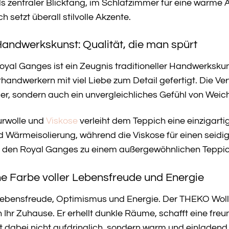
 zentraler Blickfang, im Schlafzimmer für eine warme A
 setzt überall stilvolle Akzente.
Handwerkskunst: Qualität, die man spürt
yal Ganges ist ein Zeugnis traditioneller Handwerksku
handwerkern mit viel Liebe zum Detail gefertigt. Die V
er, sondern auch ein unvergleichliches Gefühl von Wei
urwolle und
Viskose
verleiht dem Teppich eine einzigarti
d Wärmeisolierung, während die Viskose für einen seidige
 den Royal Ganges zu einem außergewöhnlichen Teppich
ne Farbe voller Lebensfreude und Energie
 Lebensfreude, Optimismus und Energie. Der THEKO Woll
n Ihr Zuhause. Er erhellt dunkle Räume, schafft eine fr
 dabei nicht aufdringlich, sondern warm und einladend