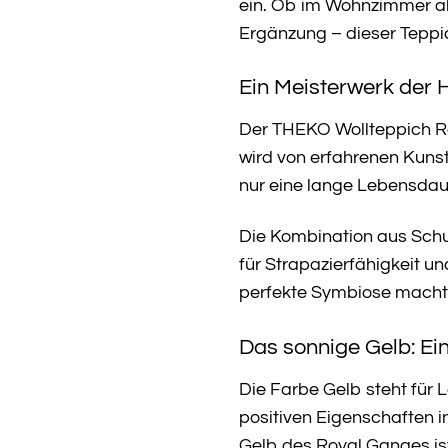
ein. Ob im Wohnzimmer als
Ergänzung – dieser Teppich
Ein Meisterwerk der 
Der THEKO Wollteppich Ro
wird von erfahrenen Kunst
nur eine lange Lebensdau
Die Kombination aus Sch
für Strapazierfähigkeit un
perfekte Symbiose macht
Das sonnige Gelb: Ei
Die Farbe Gelb steht für
positiven Eigenschaften i
Gelb des Royal Ganges ist