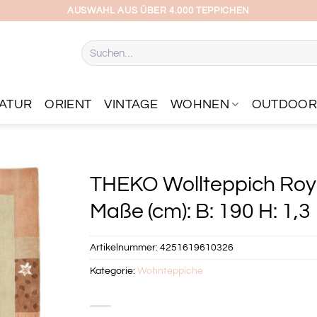
AUSWAHL AUS ÜBER 4.000 TEPPICHEN
Suchen
nach:
ATUR
ORIENT
VINTAGE
WOHNEN
OUTDOO
THEKO Wollteppich Roya
Maße (cm): B: 190 H: 1,3
Artikelnummer:
4251619610326
Kategorie:
Wohnteppiche