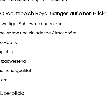
eit Ihres neuen Teppichs genießen.
KO Wollteppich Royal Ganges auf einen Blick:
hwertiger Schurwolle und Viskose
eine warme und einladende Atmosphäre
e Haptik
nglebig
utzabweisend
nd hohe Qualität
3 cm
Überblick: