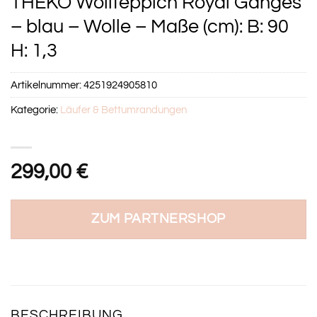
THEKO Wollteppich Royal Ganges
– blau – Wolle – Maße (cm): B: 90
H: 1,3
Artikelnummer:
4251924905810
Kategorie:
Läufer & Bettumrandungen
299,00
€
ZUM PARTNERSHOP
BESCHREIBUNG