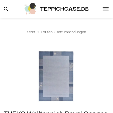
Zum
Inhalt
springen
Start
»
Läufer & Bettumrandungen