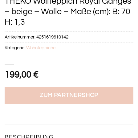
THEKO Wollteppich Royal Ganges
– beige – Wolle – Maße (cm): B: 70
H: 1,3
Artikelnummer:
4251619610142
Kategorie:
Wohnteppiche
199,00
€
ZUM PARTNERSHOP
BESCHREIBUNG