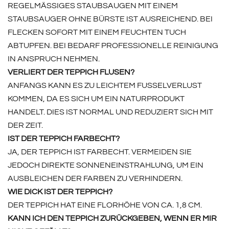
REGELMÄSSIGES STAUBSAUGEN MIT EINEM S
TAUBSAUGER OHNE BÜRSTE IST AUSREICHEND. BEI F
LECKEN SOFORT MIT EINEM FEUCHTEN TUCH A
BTUPFEN. BEI BEDARF PROFESSIONELLE REINIGUNG I
N ANSPRUCH NEHMEN.
VERLIERT DER TEPPICH FLUSEN?
ANFANGS KANN ES ZU LEICHTEM FUSSELVERLUST
KOMMEN, DA ES SICH UM EIN NATURPRODUKT
HANDELT. DIES IST NORMAL UND REDUZIERT SICH MIT
DER ZEIT.
IST DER TEPPICH FARBECHT?
JA, DER TEPPICH IST FARBECHT. VERMEIDEN SIE
JEDOCH DIREKTE SONNENEINSTRAHLUNG, UM EIN
AUSBLEICHEN DER FARBEN ZU VERHINDERN.
WIE DICK IST DER TEPPICH?
DER TEPPICH HAT EINE FLORHÖHE VON CA. 1,8 CM.
KANN ICH DEN TEPPICH ZURÜCKGEBEN, WENN ER MIR