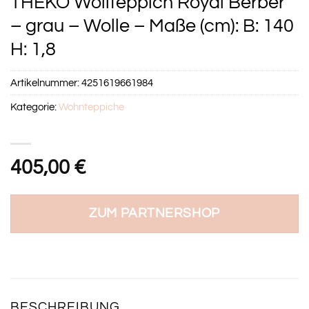
THEKO Wollteppich Royal Berber
– grau – Wolle – Maße (cm): B: 140
H: 1,8
Artikelnummer:
4251619661984
Kategorie:
Wohnteppiche
405,00
€
ZUM PARTNERSHOP
BESCHREIBUNG