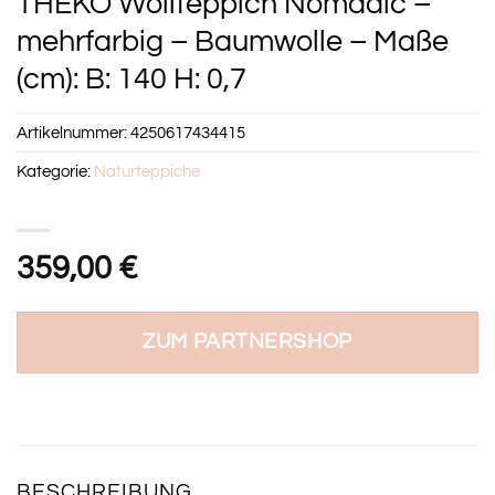
THEKO Wollteppich Nomadic –
mehrfarbig – Baumwolle – Maße
(cm): B: 140 H: 0,7
Artikelnummer:
4250617434415
Kategorie:
Naturteppiche
359,00
€
ZUM PARTNERSHOP
BESCHREIBUNG