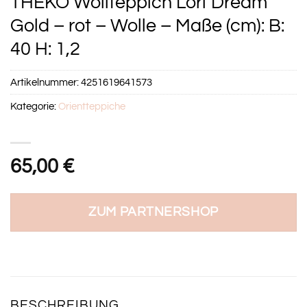
THEKO Wollteppich Lori Dream
Gold – rot – Wolle – Maße (cm): B:
40 H: 1,2
Artikelnummer:
4251619641573
Kategorie:
Orientteppiche
65,00
€
ZUM PARTNERSHOP
BESCHREIBUNG