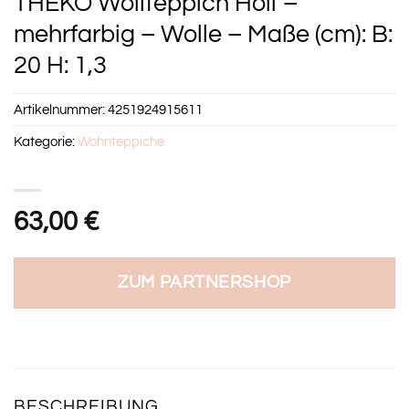
THEKO Wollteppich Holi –
mehrfarbig – Wolle – Maße (cm): B:
20 H: 1,3
Artikelnummer:
4251924915611
Kategorie:
Wohnteppiche
63,00
€
ZUM PARTNERSHOP
BESCHREIBUNG