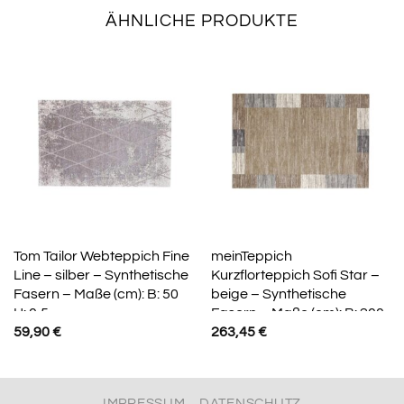
ÄHNLICHE PRODUKTE
Tom Tailor Webteppich Fine
meinTeppich
Line – silber – Synthetische
Kurzflorteppich Sofi Star –
Fasern – Maße (cm): B: 50
beige – Synthetische
H: 0,5
Fasern – Maße (cm): B: 200
59,90
€
263,45
€
IMPRESSUM
DATENSCHUTZ