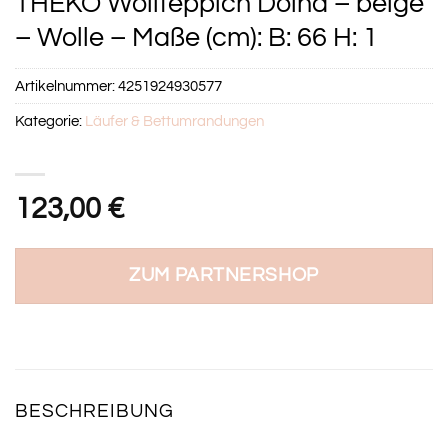
THEKO Wollteppich Dolna – beige
– Wolle – Maße (cm): B: 66 H: 1
Artikelnummer:
4251924930577
Kategorie:
Läufer & Bettumrandungen
123,00
€
ZUM PARTNERSHOP
BESCHREIBUNG