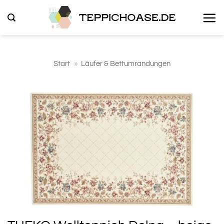
Zum
Inhalt
springen
Start
»
Läufer & Bettumrandungen