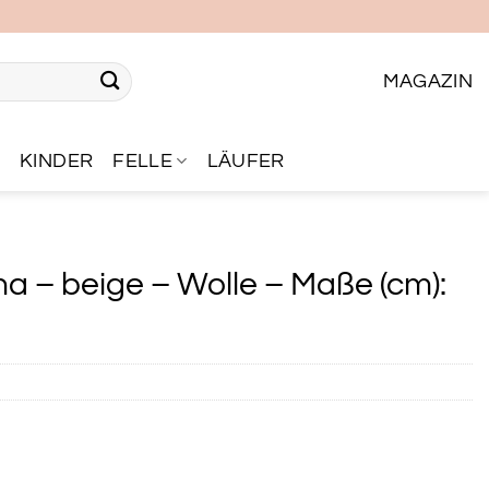
MAGAZIN
R
KINDER
FELLE
LÄUFER
a – beige – Wolle – Maße (cm):