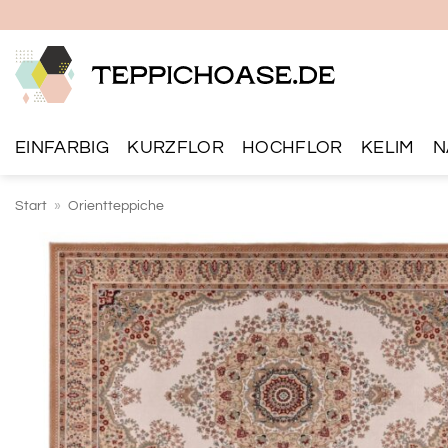
Zum
Inhalt
springen
EINFARBIG
KURZFLOR
HOCHFLOR
KELIM
N
Start
»
Orientteppiche