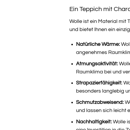
Ein Teppich mit Chara
Wolle ist ein Material mit
und bietet Ihnen ein einz
Natürliche Wärme:
Woll
angenehmes Raumklima
Atmungsaktivität:
Woll
Raumklima bei und ver
Strapazierfähigkeit:
Wol
besonders langlebig u
Schmutzabweisend:
Wo
und lassen sich leicht 
Nachhaltigkeit:
Wolle i
eine Investition in die