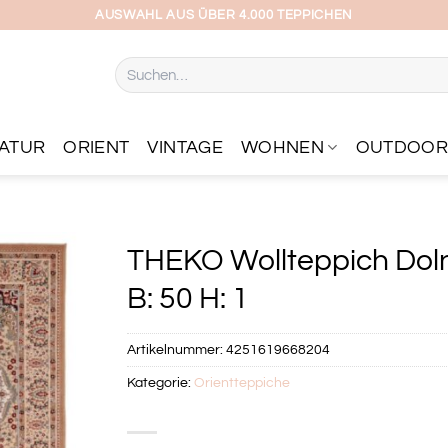
AUSWAHL AUS ÜBER 4.000 TEPPICHEN
Suchen
nach:
ATUR
ORIENT
VINTAGE
WOHNEN
OUTDOO
THEKO Wollteppich Doln
B: 50 H: 1
Artikelnummer:
4251619668204
Kategorie:
Orientteppiche