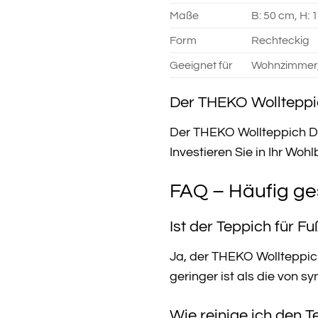
Maße
B: 50 cm, H: 
Form
Rechteckig
Geeignet für
Wohnzimmer, 
Der THEKO Wollteppich
Der THEKO Wollteppich Doln
Investieren Sie in Ihr Wo
FAQ – Häufig ge
Ist der Teppich für 
Ja, der THEKO Wollteppich
geringer ist als die von s
Wie reinige ich den 