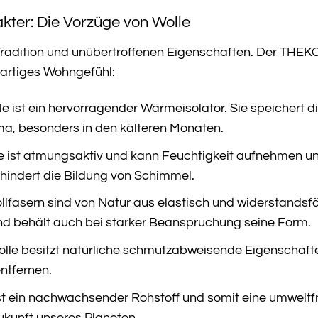
kter: Die Vorzüge von Wolle
 Tradition und unübertroffenen Eigenschaften. Der THEKO 
igartiges Wohngefühl:
e ist ein hervorragender Wärmeisolator. Sie speichert d
, besonders in den kälteren Monaten.
e ist atmungsaktiv und kann Feuchtigkeit aufnehmen u
hindert die Bildung von Schimmel.
lfasern sind von Natur aus elastisch und widerstandsf
nd behält auch bei starker Beanspruchung seine Form.
lle besitzt natürliche schmutzabweisende Eigenschaften.
entfernen.
st ein nachwachsender Rohstoff und somit eine umweltf
 Zukunft unseres Planeten.