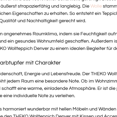
ußerst strapazierfähig und langlebig. Die
Wolle
stammt
lichen Eigenschaften zu erhalten. So entsteht ein Teppi
ualität und Nachhaltigkeit gerecht wird.
 ein angenehmes Raumklima, indem sie Feuchtigkeit auf
rt und ein gesundes Wohnumfeld geschaffen. Außerdem 
KO Wollteppich Denver zu einem idealen Begleiter für d
Farbtupfer mit Charakter
eidenschaft, Energie und Lebensfreude. Der THEKO Wollt
leiht jedem Raum eine besondere Note. Ob im Wohnzimm
schafft eine warme, einladende Atmosphäre. Er ist die pe
eine individuelle Note zu verleihen.
hs harmoniert wunderbar mit hellen Möbeln und Wänden 
ie den THEKO Wollteppich Denver mit Kissen und Acces