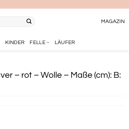
MAGAZIN
R
KINDER
FELLE
LÄUFER
r – rot – Wolle – Maße (cm): B: