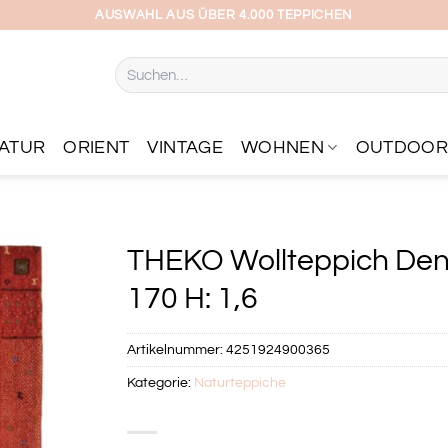
AUSWAHL AUS ÜBER 4.000 TEPPICHEN
Suchen
nach:
ATUR
ORIENT
VINTAGE
WOHNEN
OUTDOO
THEKO Wollteppich Denve
170 H: 1,6
Artikelnummer:
4251924900365
Kategorie:
Naturteppiche