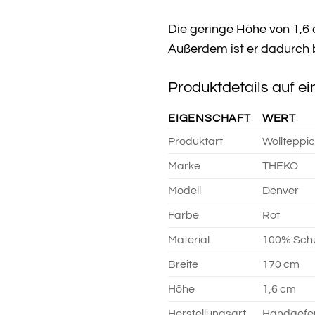
Die geringe Höhe von 1,6 c
Außerdem ist er dadurch b
Produktdetails auf ei
EIGENSCHAFT
WERT
Produktart
Wollteppi
Marke
THEKO
Modell
Denver
Farbe
Rot
Material
100% Schu
Breite
170 cm
Höhe
1,6 cm
Herstellungsart
Handgefer