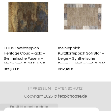
THEKO Webteppich
meinTeppich
Heritage Cloud – gold –
Kurzflorteppich Sofi Star –
Synthetische Fasern –
beige – Synthetische
Maße (cm): B: 155 H: 0,5
Fasern – Maße (cm): B: 240
389,00
€
362,45
€
IMPRESSUM
DATENSCHUTZ
Copyright 2026 ©
teppichoase.de