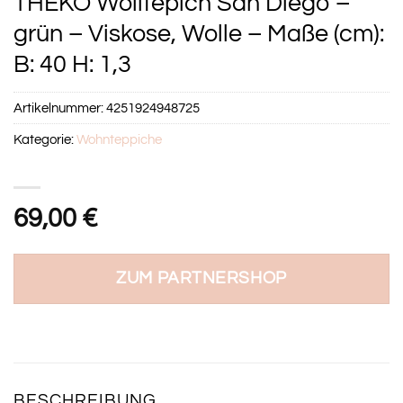
THEKO Wolltepich San Diego –
grün – Viskose, Wolle – Maße (cm):
B: 40 H: 1,3
Artikelnummer:
4251924948725
Kategorie:
Wohnteppiche
69,00
€
ZUM PARTNERSHOP
BESCHREIBUNG