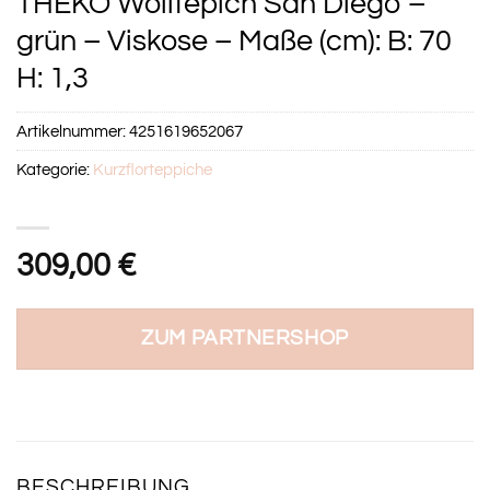
THEKO Wolltepich San Diego –
grün – Viskose – Maße (cm): B: 70
H: 1,3
Artikelnummer:
4251619652067
Kategorie:
Kurzflorteppiche
309,00
€
ZUM PARTNERSHOP
BESCHREIBUNG