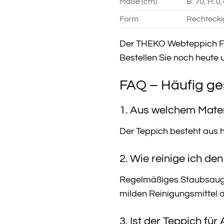
Maße (cm)
B: 70, H: 0,
Form
Rechtecki
Der THEKO Webteppich Flom
Bestellen Sie noch heute u
FAQ – Häufig ge
1. Aus welchem Mater
Der Teppich besteht aus h
2. Wie reinige ich d
Regelmäßiges Staubsaugen
milden Reinigungsmittel 
3. Ist der Teppich für