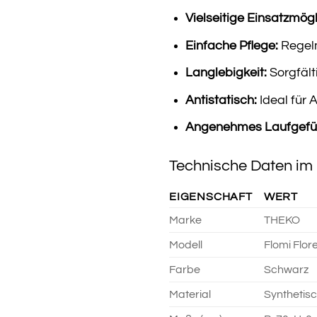
Vielseitige Einsatzmögl
Einfache Pflege:
Regel
Langlebigkeit:
Sorgfält
Antistatisch:
Ideal für 
Angenehmes Laufgefüh
Technische Daten im 
EIGENSCHAFT
WERT
Marke
THEKO
Modell
Flomi Flor
Farbe
Schwarz
Material
Synthetis