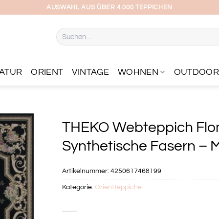
AUSWAHL AUS ÜBER 4.000 TEPPICHEN
Suchen
nach:
ATUR
ORIENT
VINTAGE
WOHNEN
OUTDOO
THEKO Webteppich Flomi
Synthetische Fasern – Ma
Artikelnummer:
4250617468199
Kategorie:
Orientteppiche