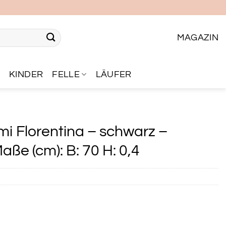
MAGAZIN
R
KINDER
FELLE
LÄUFER
 Florentina – schwarz –
ße (cm): B: 70 H: 0,4