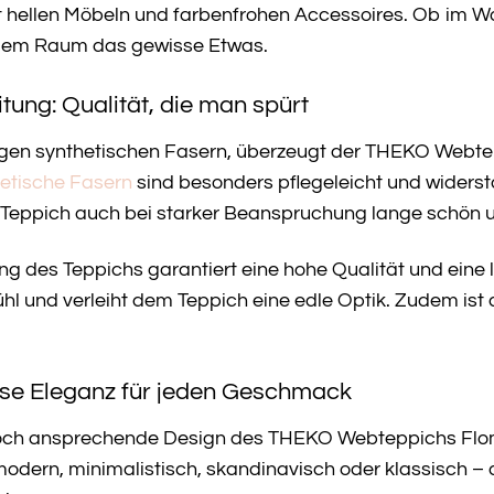
 hellen Möbeln und farbenfrohen Accessoires. Ob im Wo
jedem Raum das gewisse Etwas.
tung: Qualität, die man spürt
igen synthetischen Fasern, überzeugt der THEKO Webtep
etische Fasern
sind besonders pflegeleicht und wider
hr Teppich auch bei starker Beanspruchung lange schön 
ung des Teppichs garantiert eine hohe Qualität und eine
 und verleiht dem Teppich eine edle Optik. Zudem ist de
tlose Eleganz für jeden Geschmack
och ansprechende Design des THEKO Webteppichs Flomi 
modern, minimalistisch, skandinavisch oder klassisch – d