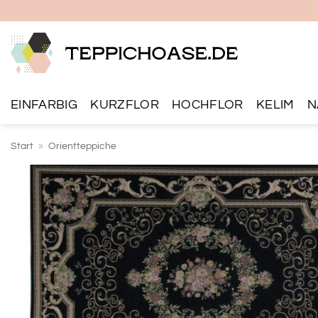
Zum
Inhalt
springen
EINFARBIG
KURZFLOR
HOCHFLOR
KELIM
N
Start
»
Orientteppiche