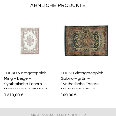
ÄHNLICHE PRODUKTE
THEKO Vintageteppich
THEKO Vintageteppich
Ming – beige –
Gabiro – grün –
Synthetische Fasern –
Synthetische Fasern –
Maße (cm): B: 290 H: 1,4
Maße (cm): B: 90 H: 1
1.319,00
€
109,00
€
IMPRESSUM
DATENSCHUTZ