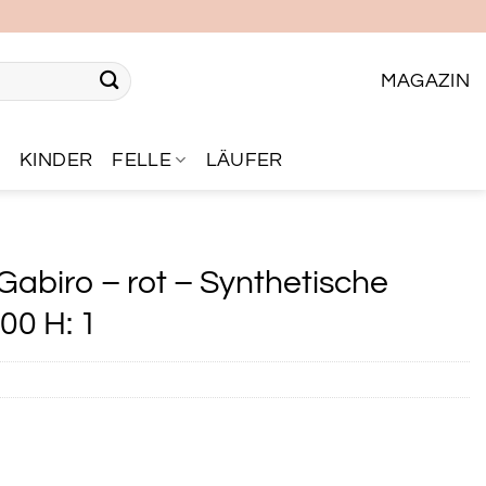
MAGAZIN
R
KINDER
FELLE
LÄUFER
abiro – rot – Synthetische
00 H: 1