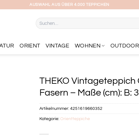
AUSWAHL AUS ÜBER 4.000 TEPPICHEN
Suchen
nach:
ATUR
ORIENT
VINTAGE
WOHNEN
OUTDOO
THEKO Vintageteppich G
Fasern – Maße (cm): B: 3
Artikelnummer:
4251619660352
Kategorie:
Orientteppiche