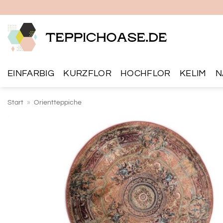
Zum
Inhalt
springen
EINFARBIG
KURZFLOR
HOCHFLOR
KELIM
N
Start
»
Orientteppiche