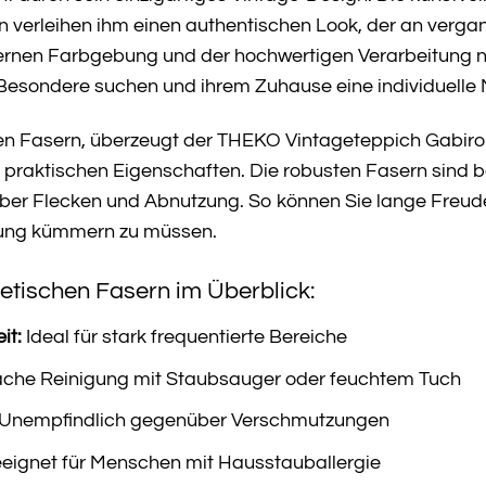
erleihen ihm einen authentischen Look, der an vergange
rnen Farbgebung und der hochwertigen Verarbeitung naht
as Besondere suchen und ihrem Zuhause eine individuelle
hen Fasern, überzeugt der THEKO Vintageteppich Gabiro
praktischen Eigenschaften. Die robusten Fasern sind be
er Flecken und Abnutzung. So können Sie lange Freude
gung kümmern zu müssen.
hetischen Fasern im Überblick:
it:
Ideal für stark frequentierte Bereiche
ache Reinigung mit Staubsauger oder feuchtem Tuch
Unempfindlich gegenüber Verschmutzungen
eignet für Menschen mit Hausstauballergie