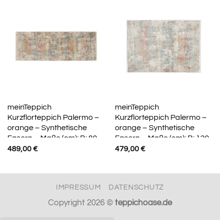
meinTeppich
meinTeppich
Kurzflorteppich Palermo –
Kurzflorteppich Palermo –
orange – Synthetische
orange – Synthetische
Fasern – Maße (cm): B: 80
Fasern – Maße (cm): B: 120
H: 0,8
H: 0,8
489,00
€
479,00
€
IMPRESSUM
DATENSCHUTZ
Copyright 2026 ©
teppichoase.de