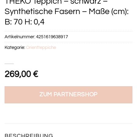
THEKO Teppich – schwarz –
Synthetische Fasern – Maße (cm):
B: 70 H: 0,4
Artikelnummer:
4251619638917
Kategorie:
Orientteppiche
269,00
€
ZUM PARTNERSHOP
BESCHREIBUNG