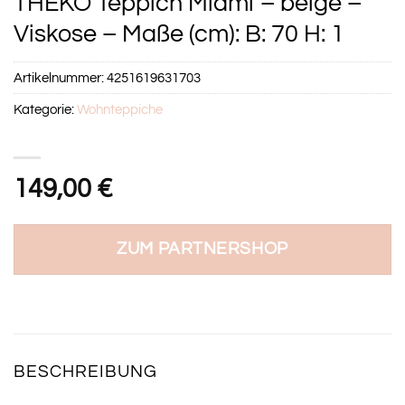
THEKO Teppich Miami – beige –
Viskose – Maße (cm): B: 70 H: 1
Artikelnummer:
4251619631703
Kategorie:
Wohnteppiche
149,00
€
ZUM PARTNERSHOP
BESCHREIBUNG