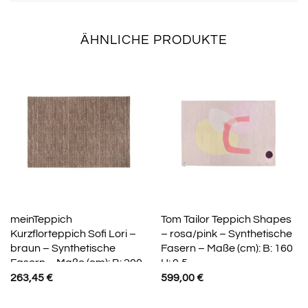
ÄHNLICHE PRODUKTE
meinTeppich
Tom Tailor Teppich Shapes
Kurzflorteppich Sofi Lori –
– rosa/pink – Synthetische
braun – Synthetische
Fasern – Maße (cm): B: 160
Fasern – Maße (cm): B: 200
H: 0,5
263,45
€
599,00
€