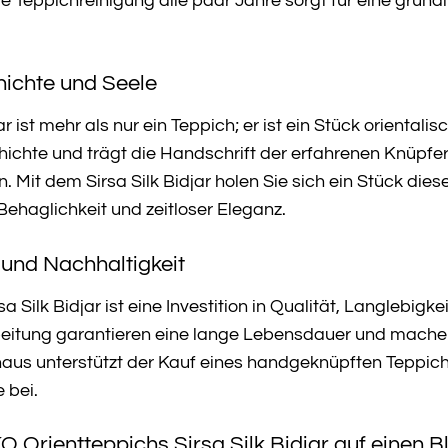
e Teppichreinigung alle paar Jahre sorgt für eine gründl
hichte und Seele
r ist mehr als nur ein Teppich; er ist ein Stück orienta
hichte und trägt die Handschrift der erfahrenen Knüpfer
 Mit dem Sirsa Silk Bidjar holen Sie sich ein Stück dies
haglichkeit und zeitloser Eleganz.
t und Nachhaltigkeit
 Silk Bidjar ist eine Investition in Qualität, Langlebigk
beitung garantieren eine lange Lebensdauer und machen
aus unterstützt der Kauf eines handgeknüpften Teppichs
 bei.
O Orientteppichs Sirsa Silk Bidjar auf einen Bl