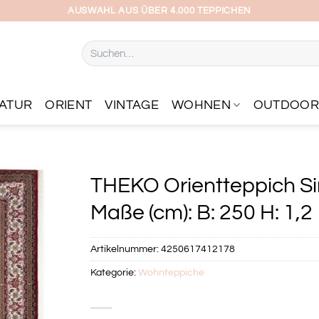
AUSWAHL AUS ÜBER 4.000 TEPPICHEN
Suchen
nach:
ATUR
ORIENT
VINTAGE
WOHNEN
OUTDOO
THEKO Orientteppich Sir
Maße (cm): B: 250 H: 1,2
Artikelnummer:
4250617412178
Kategorie:
Wohnteppiche