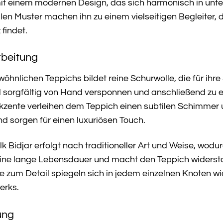
mit einem modernen Design, das sich harmonisch in unters
en Muster machen ihn zu einem vielseitigen Begleiter, 
findet.
rbeitung
hnlichen Teppichs bildet reine Schurwolle, die für ihre
rd sorgfältig von Hand versponnen und anschließend zu e
zente verleihen dem Teppich einen subtilen Schimmer un
nd sorgen für einen luxuriösen Touch.
k Bidjar erfolgt nach traditioneller Art und Weise, wodu
eine lange Lebensdauer und macht den Teppich widerst
e zum Detail spiegeln sich in jedem einzelnen Knoten w
erks.
ung