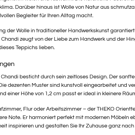
klima. Darüber hinaus ist Wolle von Natur aus schmutza
vollen Begleiter für Ihren Alltag macht.
ng der Wolle in traditioneller Handwerkskunst garantier
Chandi zeugt von der Liebe zum Handwerk und der Hingab
dieses Teppichs lieben.
ungen
handi besticht durch sein zeitloses Design. Der sanfte
ie dezenten Muster sind kunstvoll eingearbeitet und ver
d einer Höhe von 1,2 cm passt er ideal in kleinere Rä
immer, Flur oder Arbeitszimmer – der THEKO Orientteppi
e Note. Er harmoniert perfekt mit modernen Möbeln ebe
heit inspirieren und gestalten Sie Ihr Zuhause ganz nac