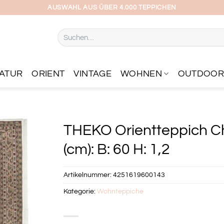
AUSWAHL AUS ÜBER 4.000 TEPPICHEN
Suchen
nach:
ATUR
ORIENT
VINTAGE
WOHNEN
OUTDOO
THEKO Orientteppich C
(cm): B: 60 H: 1,2
Artikelnummer:
4251619600143
Kategorie:
Wohnteppiche