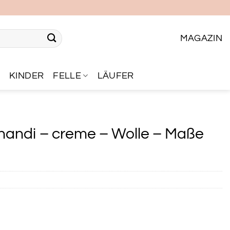
MAGAZIN
R
KINDER
FELLE
LÄUFER
handi – creme – Wolle – Maße