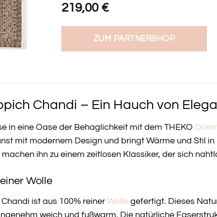
219,00
€
ZUM PARTNERSHOP
pich Chandi – Ein Hauch von Elegan
se in eine Oase der Behaglichkeit mit dem THEKO
Orien
unst mit modernem Design und bringt Wärme und Stil in
achen ihn zu einem zeitlosen Klassiker, der sich nahtlos
einer Wolle
Chandi ist aus 100% reiner
Wolle
gefertigt. Dieses Natu
angenehm weich und fußwarm. Die natürliche Faserstruk