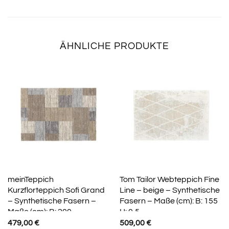
ÄHNLICHE PRODUKTE
meinTeppich
Tom Tailor Webteppich Fine
Kurzflorteppich Sofi Grand
Line – beige – Synthetische
– Synthetische Fasern –
Fasern – Maße (cm): B: 155
Maße (cm): B: 200
H: 0,5
479,00
€
509,00
€