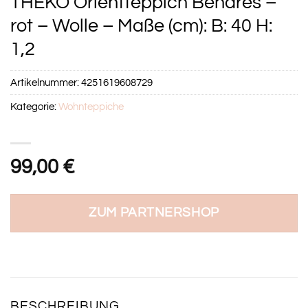
THEKO Orientteppich Benares –
rot – Wolle – Maße (cm): B: 40 H:
1,2
Artikelnummer:
4251619608729
Kategorie:
Wohnteppiche
99,00
€
ZUM PARTNERSHOP
BESCHREIBUNG