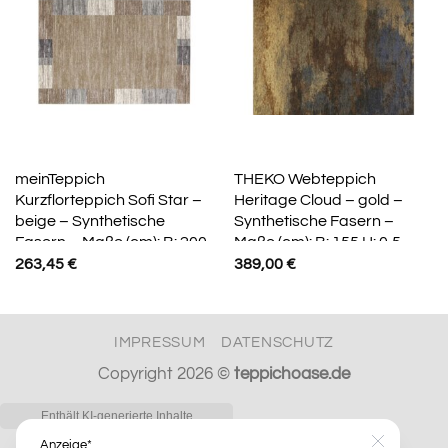
meinTeppich
THEKO Webteppich
Kurzflorteppich Sofi Star –
Heritage Cloud – gold –
beige – Synthetische
Synthetische Fasern –
Fasern – Maße (cm): B: 200
Maße (cm): B: 155 H: 0,5
263,45
€
389,00
€
IMPRESSUM
DATENSCHUTZ
Copyright 2026 ©
teppichoase.de
Anzeige*