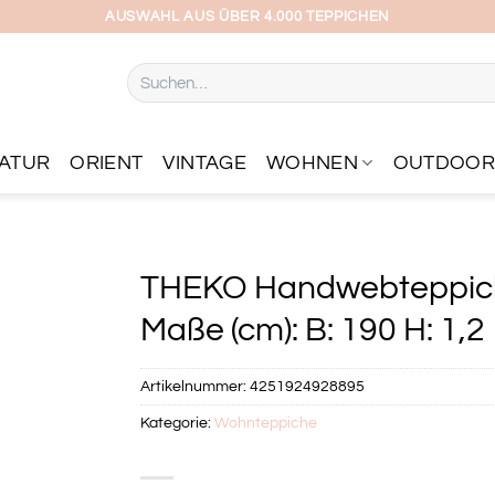
AUSWAHL AUS ÜBER 4.000 TEPPICHEN
Suchen
nach:
ATUR
ORIENT
VINTAGE
WOHNEN
OUTDOO
THEKO Handwebteppich 
Maße (cm): B: 190 H: 1,2
Artikelnummer:
4251924928895
Kategorie:
Wohnteppiche