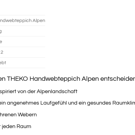
ndwebteppich Alpen
g
e
,2
ebt
den THEKO Handwebteppich Alpen entscheiden 
spiriert von der Alpenlandschaft
 ein angenehmes Laufgefühl und ein gesundes Raumkl
ahrenen Webern
ür jeden Raum