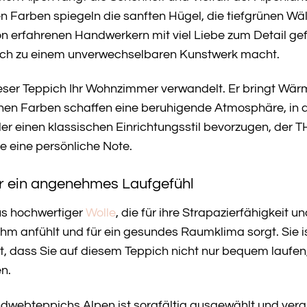
Farben spiegeln die sanften Hügel, die tiefgrünen Wäl
von erfahrenen Handwerkern mit viel Liebe zum Detail ge
pich zu einem unverwechselbaren Kunstwerk macht.
 dieser Teppich Ihr Wohnzimmer verwandelt. Er bringt W
ichen Farben schaffen eine beruhigende Atmosphäre, in 
er einen klassischen Einrichtungsstil bevorzugen, der 
e eine persönliche Note.
ür ein angenehmes Laufgefühl
us hochwertiger
Wolle
, die für ihre Strapazierfähigkeit u
hm anfühlt und für ein gesundes Raumklima sorgt. Sie is
t, dass Sie auf diesem Teppich nicht nur bequem laufen
en.
ebteppichs Alpen ist sorgfältig ausgewählt und verarb