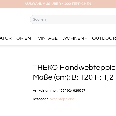
AUSWAHL AUS ÜBER 4.000 TEPPICHEN
Suchen
nach:
ATUR
ORIENT
VINTAGE
WOHNEN
OUTDOO
THEKO Handwebteppich 
Maße (cm): B: 120 H: 1,2
Artikelnummer:
4251924928857
Kategorie:
Wohnteppiche