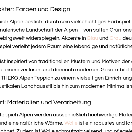
akter: Farben und Design
 Alpen besticht durch sein vielschichtiges Farbspie
malerische Landschaft der Alpen – von satten Grüntönen
ebirgswelt widerspiegeln. Akzente in
Blau
und
Grau
deut
nspiel verleiht jedem Raum eine lebendige und natürlic
st inspiriert von traditionellen Mustern und Motiven de
zu einem zeitlosen und dennoch modernen Gesamtbild. 
EKO Alpen Teppich zu einem vielseitigen Einrichtung
rustikalen Landhausstil bis hin zum modernen Minimalis
rt: Materialien und Verarbeitung
pich Alpen werden ausschließlich hochwertige Material
nd eine natürliche Wärme.
Wolle
ist ein robustes und l
ichnet. Zudem ist Wolle schmutzabweisend und pflegelei