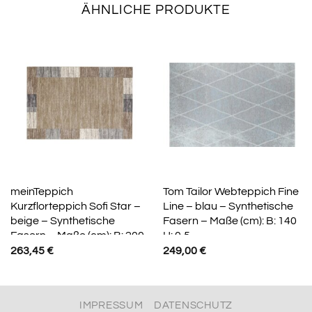
ÄHNLICHE PRODUKTE
meinTeppich
Tom Tailor Webteppich Fine
Kurzflorteppich Sofi Star –
Line – blau – Synthetische
beige – Synthetische
Fasern – Maße (cm): B: 140
Fasern – Maße (cm): B: 200
H: 0,5
263,45
€
249,00
€
IMPRESSUM
DATENSCHUTZ