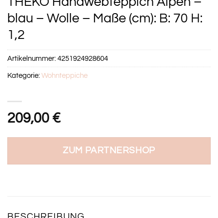
THEKO Handwebteppich Alpen –
blau – Wolle – Maße (cm): B: 70 H:
1,2
Artikelnummer:
4251924928604
Kategorie:
Wohnteppiche
209,00
€
ZUM PARTNERSHOP
BESCHREIBUNG