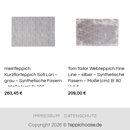
meinTeppich
Tom Tailor Webteppich Fine
Kurzflorteppich Sofi Lori –
Line – silber – Synthetische
grau – Synthetische Fasern
Fasern – Maße (cm): B: 80
– Maße (cm): B: 200
H: 0,5
263,45
€
209,00
€
IMPRESSUM
DATENSCHUTZ
Copyright 2026 ©
teppichoase.de