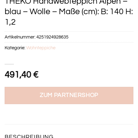
THEKO Handwebteppich Alpen –
blau – Wolle – Maße (cm): B: 140 H:
1,2
Artikelnummer:
4251924928635
Kategorie:
Wohnteppiche
491,40
€
ZUM PARTNERSHOP
BESCHREIBUNG