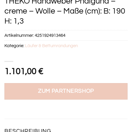
THEKO Handweber Phalguna –
creme – Wolle – Maße (cm): B: 190
H: 1,3
Artikelnummer:
4251924913464
Kategorie:
Läufer & Bettumrandungen
1.101,00
€
ZUM PARTNERSHOP
BESCHREIBUNG