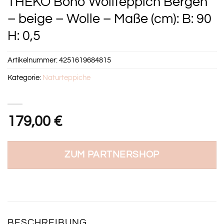
THEKO Boho Wollteppich Bergen
– beige – Wolle – Maße (cm): B: 90
H: 0,5
Artikelnummer:
4251619684815
Kategorie:
Naturteppiche
179,00
€
ZUM PARTNERSHOP
BESCHREIBUNG