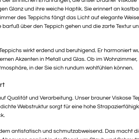
lt der sinnlichen Erfahrungen, die unser brauner Viskose
gen Glanz und ihre weiche Haptik. Sie erinnert an kostba
immer des Teppichs fängt das Licht auf elegante Weise 
Sie barfuß über den Teppich gehen und die zarte Textur 
eppichs wirkt erdend und beruhigend. Er harmoniert wun
ernen Akzenten in Metall und Glas. Ob im Wohnzimmer,
tmosphäre, in der Sie sich rundum wohlfühlen können.
rt
uf Qualität und Verarbeitung. Unser brauner Viskose Te
ie dichte Webstruktur sorgt für eine hohe Strapazierfähi
k.
udem antistatisch und schmutzabweisend. Das macht di