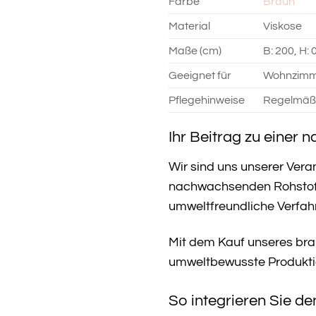
Farbe
Braun
Material
Viskose
Maße (cm)
B: 200, H: 
Geeignet für
Wohnzimme
Pflegehinweise
Regelmäßi
Ihr Beitrag zu einer 
Wir sind uns unserer Ver
nachwachsenden Rohstoffe
umweltfreundliche Verfah
Mit dem Kauf unseres brau
umweltbewusste Produktio
So integrieren Sie de