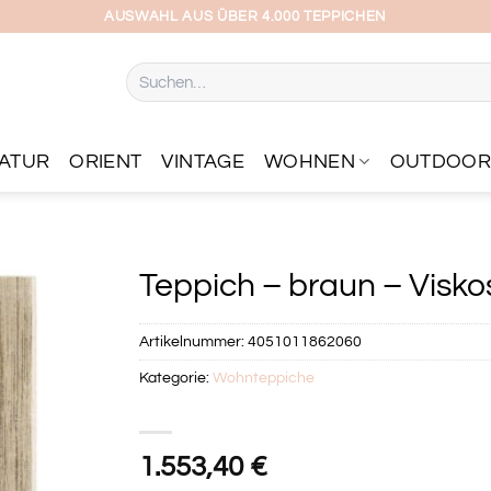
AUSWAHL AUS ÜBER 4.000 TEPPICHEN
Suchen
nach:
ATUR
ORIENT
VINTAGE
WOHNEN
OUTDOO
Teppich – braun – Viskos
Artikelnummer:
4051011862060
Kategorie:
Wohnteppiche
1.553,40
€