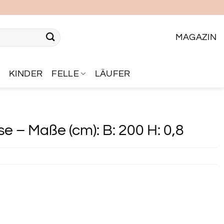
MAGAZIN
R
KINDER
FELLE
LÄUFER
e – Maße (cm): B: 200 H: 0,8