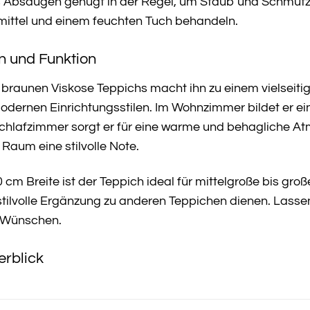
s Absaugen genügt in der Regel, um Staub und Schmutz 
ittel und einem feuchten Tuch behandeln.
gn und Funktion
 braunen Viskose Teppichs macht ihn zu einem vielseiti
odernen Einrichtungsstilen. Im Wohnzimmer bildet er ei
chlafzimmer sorgt er für eine warme und behagliche At
 Raum eine stilvolle Note.
cm Breite ist der Teppich ideal für mittelgroße bis gr
stilvolle Ergänzung zu anderen Teppichen dienen. Lassen S
 Wünschen.
erblick