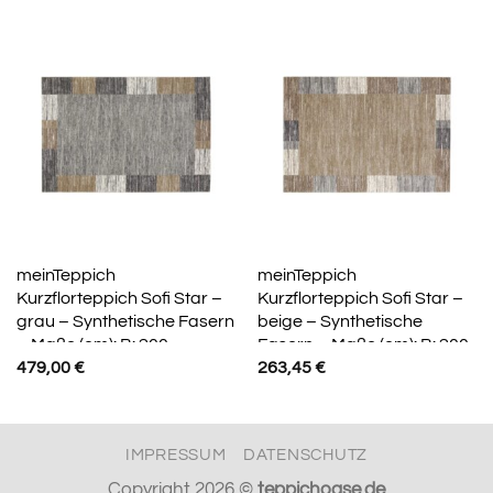
meinTeppich
meinTeppich
Kurzflorteppich Sofi Star –
Kurzflorteppich Sofi Star –
grau – Synthetische Fasern
beige – Synthetische
– Maße (cm): B: 200
Fasern – Maße (cm): B: 200
479,00
€
263,45
€
IMPRESSUM
DATENSCHUTZ
Copyright 2026 ©
teppichoase.de