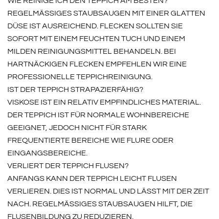
WIE REINIGE ICH DEN TEPPICH AM BESTEN?
REGELMÄSSIGES STAUBSAUGEN MIT EINER GLATTEN D
ÜSE IST AUSREICHEND. FLECKEN SOLLTEN SIE S
OFORT MIT EINEM FEUCHTEN TUCH UND EINEM M
ILDEN REINIGUNGSMITTEL BEHANDELN. BEI H
ARTNÄCKIGEN FLECKEN EMPFEHLEN WIR EINE P
ROFESSIONELLE TEPPICHREINIGUNG.
IST DER TEPPICH STRAPAZIERFÄHIG?
VISKOSE IST EIN RELATIV EMPFINDLICHES MATERIAL.
DER TEPPICH IST FÜR NORMALE WOHNBEREICHE
GEEIGNET, JEDOCH NICHT FÜR STARK
FREQUENTIERTE BEREICHE WIE FLURE ODER
EINGANGSBEREICHE.
VERLIERT DER TEPPICH FLUSEN?
ANFANGS KANN DER TEPPICH LEICHT FLUSEN
VERLIEREN. DIES IST NORMAL UND LÄSST MIT DER ZEIT
NACH. REGELMÄSSIGES STAUBSAUGEN HILFT, DIE F
LUSENBILDUNG ZU REDUZIEREN.