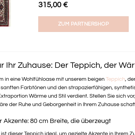
315,00
€
ZUM PARTNERSHOP
r Ihr Zuhause: Der Teppich, der Wär
m in eine Wohlfühloase mit unserem beigen
Teppich
, de
en sanften Farbtönen und den strapazierfähigen, synthet
xtraportion Wärme und Stil verdient. Stellen Sie sich vo
häre der Ruhe und Geborgenheit in Ihrem Zuhause schaff
r Akzente: 80 cm Breite, die überzeugt
 ist dieser Teppich ideal, um gezielte Akzente in Ihrem Z