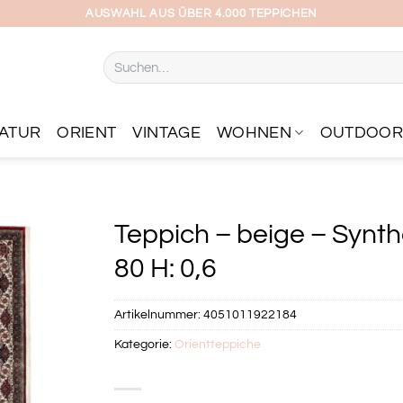
AUSWAHL AUS ÜBER 4.000 TEPPICHEN
Suchen
nach:
ATUR
ORIENT
VINTAGE
WOHNEN
OUTDOO
Teppich – beige – Synth
80 H: 0,6
Artikelnummer:
4051011922184
Kategorie:
Orientteppiche