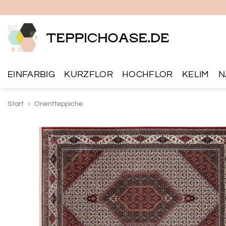
Zum
Inhalt
springen
EINFARBIG
KURZFLOR
HOCHFLOR
KELIM
N
Start
»
Orientteppiche