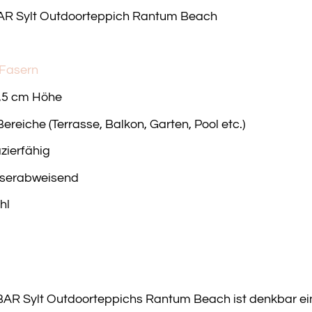
R Sylt Outdoorteppich Rantum Beach
 Fasern
0,5 cm Höhe
ereiche (Terrasse, Balkon, Garten, Pool etc.)
zierfähig
sserabweisend
hl
AR Sylt Outdoorteppichs Rantum Beach ist denkbar ein