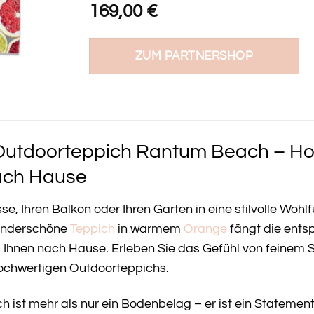
169,00
€
ZUM PARTNERSHOP
utdoorteppich Rantum Beach – Hole
ach Hause
sse, Ihren Balkon oder Ihren Garten in eine stilvolle W
underschöne
Teppich
in warmem
Orange
fängt die ents
 zu Ihnen nach Hause. Erleben Sie das Gefühl von feine
hochwertigen Outdoorteppichs.
ist mehr als nur ein Bodenbelag – er ist ein Statemen