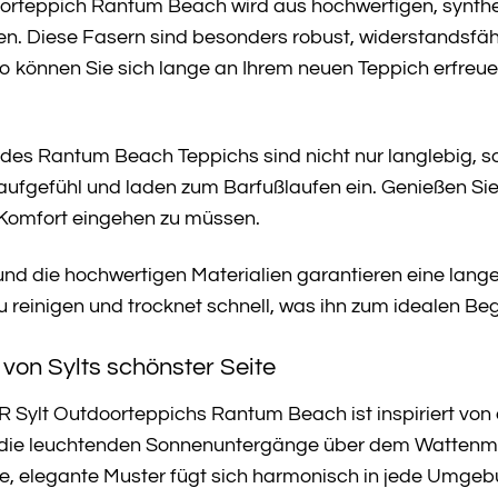
teppich Rantum Beach wird aus hochwertigen, synthetis
den. Diese Fasern sind besonders robust, widerstandsfä
o können Sie sich lange an Ihrem neuen Teppich erfreu
 des Rantum Beach Teppichs sind nicht nur langlebig, 
aufgefühl und laden zum Barfußlaufen ein. Genießen Sie d
omfort eingehen zu müssen.
und die hochwertigen Materialien garantieren eine lang
zu reinigen und trocknet schnell, was ihn zum idealen Be
t von Sylts schönster Seite
ylt Outdoorteppichs Rantum Beach ist inspiriert von der
 die leuchtenden Sonnenuntergänge über dem Wattenme
te, elegante Muster fügt sich harmonisch in jede Umgeb