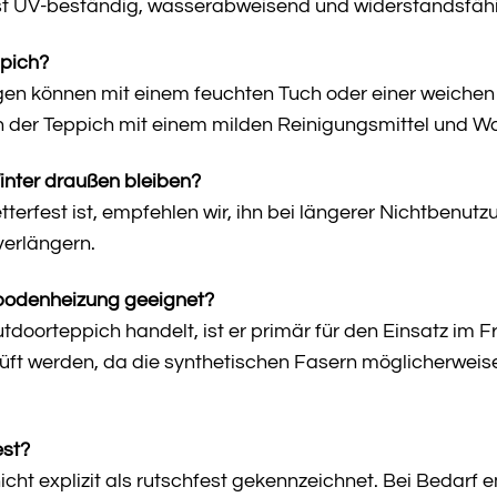
 ist UV-beständig, wasserabweisend und widerstandsfäh
ppich?
n können mit einem feuchten Tuch oder einer weichen B
der Teppich mit einem milden Reinigungsmittel und Wa
inter draußen bleiben?
terfest ist, empfehlen wir, ihn bei längerer Nichtbenut
verlängern.
ßbodenheizung geeignet?
tdoorteppich handelt, ist er primär für den Einsatz im 
prüft werden, da die synthetischen Fasern möglicherweis
est?
nicht explizit als rutschfest gekennzeichnet. Bei Bedarf