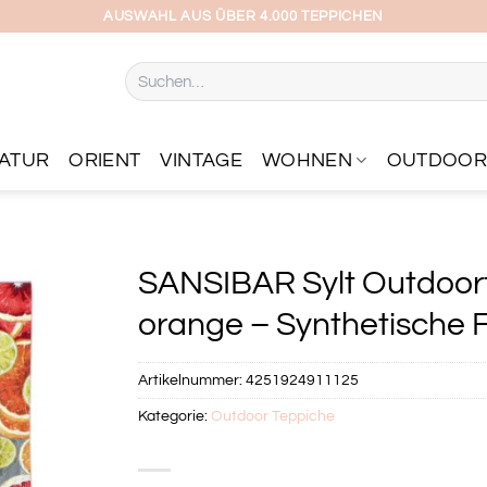
AUSWAHL AUS ÜBER 4.000 TEPPICHEN
Suchen
nach:
ATUR
ORIENT
VINTAGE
WOHNEN
OUTDOO
SANSIBAR Sylt Outdoor
orange – Synthetische F
Artikelnummer:
4251924911125
Kategorie:
Outdoor Teppiche