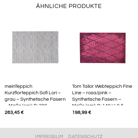
ÄHNLICHE PRODUKTE
meinTeppich
Tom Tailor Webteppich Fine
Kurzflorteppich Sofi Lori –
Line – rosa/pink –
grau – Synthetische Fasern
Synthetische Fasern –
– Maße (cm): B: 200
Maße (cm): B: 140 H: 0,5
263,45
€
198,99
€
IMPRESSUM
DATENSCHUTZ