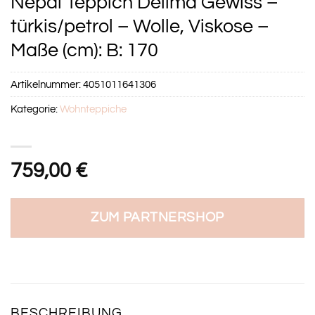
Nepal Teppich Delima Gewiss –
türkis/petrol – Wolle, Viskose –
Maße (cm): B: 170
Artikelnummer:
4051011641306
Kategorie:
Wohnteppiche
759,00
€
ZUM PARTNERSHOP
BESCHREIBUNG