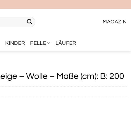
MAGAZIN
R
KINDER
FELLE
LÄUFER
ige – Wolle – Maße (cm): B: 200