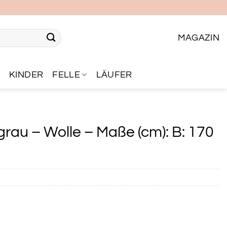
MAGAZIN
R
KINDER
FELLE
LÄUFER
grau – Wolle – Maße (cm): B: 170