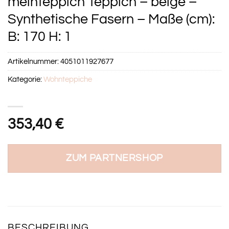
meinTeppich Teppich – beige –
Synthetische Fasern – Maße (cm):
B: 170 H: 1
Artikelnummer:
4051011927677
Kategorie:
Wohnteppiche
353,40
€
ZUM PARTNERSHOP
BESCHREIBUNG