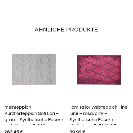
ÄHNLICHE PRODUKTE
meinTeppich
Tom Tailor Webteppich Fine
Kurzflorteppich Sofi Lori –
Line – rosa/pink –
grau – Synthetische Fasern
Synthetische Fasern –
– Maße (cm): B: 200
Maße (cm): B: 50 H: 0,5
263,45
€
39,99
€