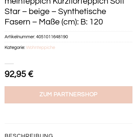
meinTeppich Kurzflorteppich Sofi
Star – beige – Synthetische
Fasern – Maße (cm): B: 120
Artikelnummer:
4051011648190
Kategorie:
Wohnteppiche
92,95
€
ZUM PARTNERSHOP
BESCHREIBUNG