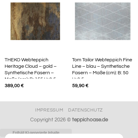
THEKO Webteppich
Tom Tailor Webteppich Fine
Heritage Cloud – gold –
Line – blau – Synthetische
Synthetische Fasern –
Fasern – Maße (cm): B: 50
Maße (cm): B: 155 H: 0,5
H: 0,5
389,00
€
59,90
€
IMPRESSUM
DATENSCHUTZ
Copyright 2026 ©
teppichoase.de