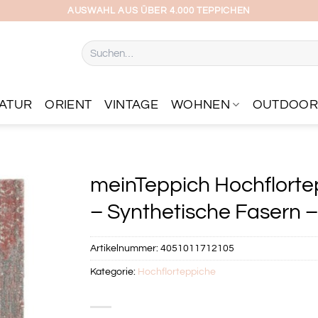
AUSWAHL AUS ÜBER 4.000 TEPPICHEN
Suchen
nach:
ATUR
ORIENT
VINTAGE
WOHNEN
OUTDOO
meinTeppich Hochflortep
– Synthetische Fasern – 
Artikelnummer:
4051011712105
Kategorie:
Hochflorteppiche