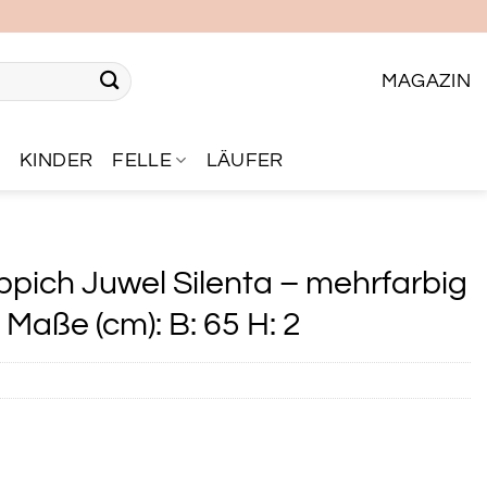
MAGAZIN
R
KINDER
FELLE
LÄUFER
pich Juwel Silenta – mehrfarbig
Maße (cm): B: 65 H: 2