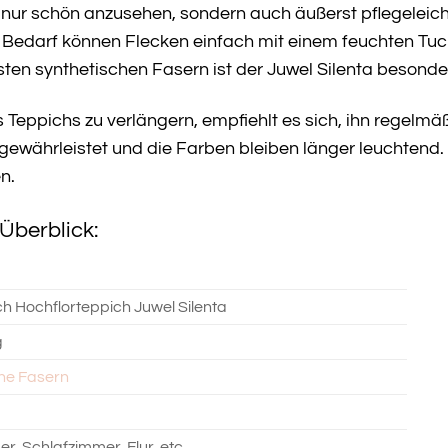
cht nur schön anzusehen, sondern auch äußerst pflegele
i Bedarf können Flecken einfach mit einem feuchten Tu
ten synthetischen Fasern ist der Juwel Silenta besonde
Teppichs zu verlängern, empfiehlt es sich, ihn regelmä
währleistet und die Farben bleiben länger leuchtend. Mi
n.
Überblick:
h Hochflorteppich Juwel Silenta
g
he Fasern
, Schlafzimmer, Flur, etc.