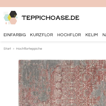
Zum
Inhalt
springen
EINFARBIG
KURZFLOR
HOCHFLOR
KELIM
N
Start
»
Hochflorteppiche