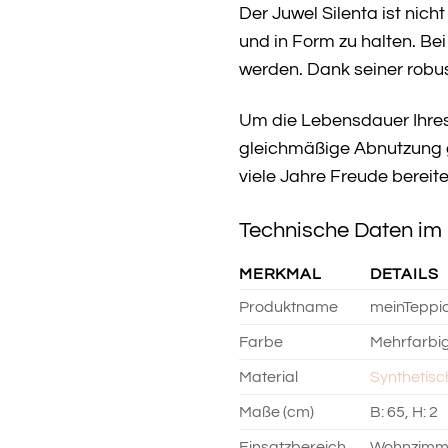
Der Juwel Silenta ist ni
und in Form zu halten. Be
werden. Dank seiner robus
Um die Lebensdauer Ihres 
gleichmäßige Abnutzung ge
viele Jahre Freude bereite
Technische Daten im 
MERKMAL
DETAILS
Produktname
meinTeppic
Farbe
Mehrfarbi
Material
Synthetisc
Maße (cm)
B: 65, H: 2
Einsatzbereich
Wohnzimmer