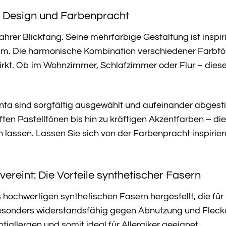
e: Design und Farbenpracht
wahrer Blickfang. Seine mehrfarbige Gestaltung ist inspir
um. Die harmonische Kombination verschiedener Farbtön
irkt. Ob im Wohnzimmer, Schlafzimmer oder Flur – dieser
enta sind sorgfältig ausgewählt und aufeinander abge
ten Pastelltönen bis hin zu kräftigen Akzentfarben – die
 lassen. Lassen Sie sich von der Farbenpracht inspirier
vereint: Die Vorteile synthetischer Fasern
 hochwertigen synthetischen Fasern hergestellt, die für
besonders widerstandsfähig gegen Abnutzung und Fleck
iallergen und somit ideal für Allergiker geeignet.