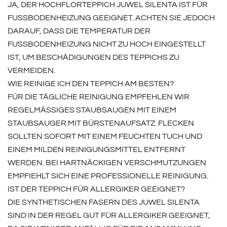
JA, DER HOCHFLORTEPPICH JUWEL SILENTA IST FÜR
FUSSBODENHEIZUNG GEEIGNET. ACHTEN SIE JEDOCH D
ARAUF, DASS DIE TEMPERATUR DER F
USSBODENHEIZUNG NICHT ZU HOCH EINGESTELLT IS
T, UM BESCHÄDIGUNGEN DES TEPPICHS ZU VE
RMEIDEN.
WIE REINIGE ICH DEN TEPPICH AM BESTEN?
FÜR DIE TÄGLICHE REINIGUNG EMPFEHLEN WIR
REGELMÄSSIGES STAUBSAUGEN MIT EINEM S
TAUBSAUGER MIT BÜRSTENAUFSATZ. FLECKEN S
OLLTEN SOFORT MIT EINEM FEUCHTEN TUCH UND E
INEM MILDEN REINIGUNGSMITTEL ENTFERNT W
ERDEN. BEI HARTNÄCKIGEN VERSCHMUTZUNGEN E
MPFIEHLT SICH EINE PROFESSIONELLE REINIGUNG.
IST DER TEPPICH FÜR ALLERGIKER GEEIGNET?
DIE SYNTHETISCHEN FASERN DES JUWEL SILENTA
SIND IN DER REGEL GUT FÜR ALLERGIKER GEEIGNET,