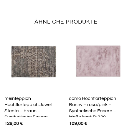
ÄHNLICHE PRODUKTE
meinTeppich
como Hochflorteppich
Hochflorteppich Juwel
Bunny – rosa/pink –
Silenta – braun –
Synthetische Fasern –
Synthetische Fasern –
Maße (cm): B: 120
Maße (cm): B: 80 H: 2
129,00
€
109,00
€