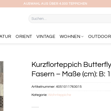
AUSWAHL AUS ÜBER 4.000 TEPPICHEN
Suchen
nach:
ATUR
ORIENT
VINTAGE
WOHNEN
OUTDOO
Kurzflorteppich Butterf
Fasern – Maße (cm): B: 
Artikelnummer:
4051011763015
Kategorie:
Wohnteppiche