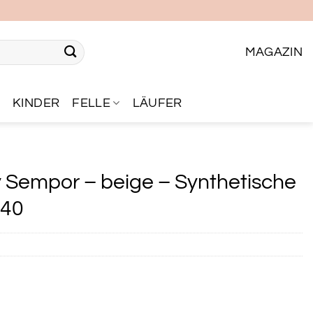
MAGAZIN
R
KINDER
FELLE
LÄUFER
ly Sempor – beige – Synthetische
140