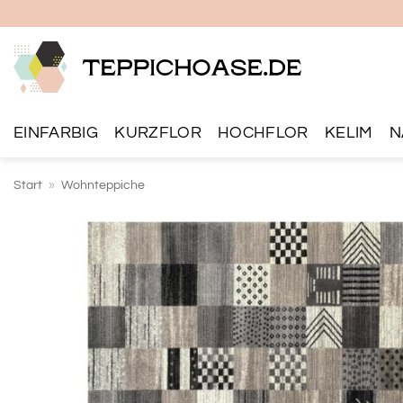
Zum
Inhalt
springen
EINFARBIG
KURZFLOR
HOCHFLOR
KELIM
N
Start
»
Wohnteppiche