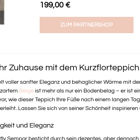
199,00
€
ZUM PARTNERSHOP
hr Zuhause mit dem Kurzflorteppich
elt voller sanfter Eleganz und behaglicher Wärme mit 
 zartem
Beige
ist mehr als nur ein Bodenbelag – er ist e
 vor, wie dieser Teppich Ihre Füße nach einem langen T
leiht. Lassen Sie sich von seiner Schönheit inspirieren
igkeit und Eleganz
rfly Sempor besticht durch sein dezentes, aber dennoch 