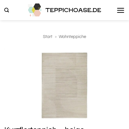
Zum
Inhalt
springen
Start
»
Wohnteppiche