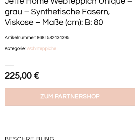
Jette Home Webteppich Unique –
grau – Synthetische Fasern,
Viskose – Maße (cm): B: 80
Artikelnummer:
8681582434395
Kategorie:
Wohnteppiche
225,00
€
ZUM PARTNERSHOP
BESCHREIBUNG