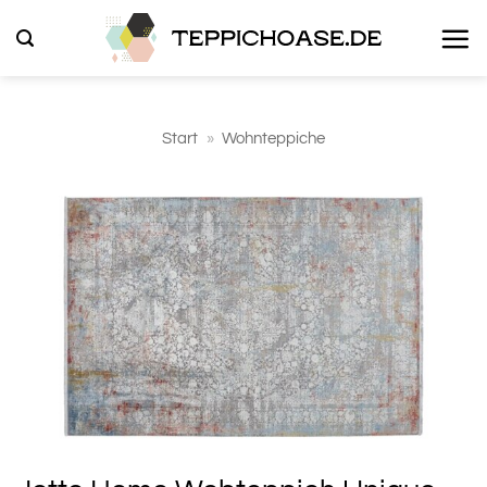
Zum
Inhalt
springen
Start
»
Wohnteppiche