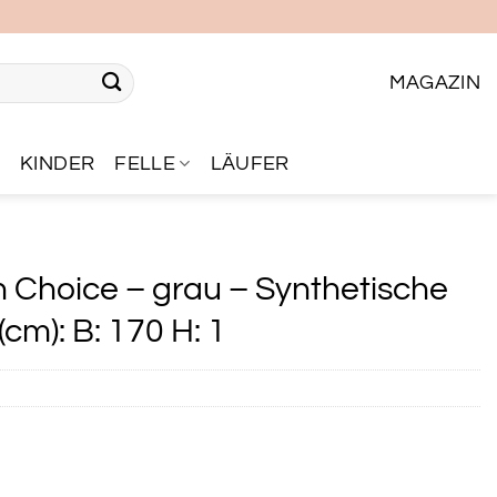
MAGAZIN
R
KINDER
FELLE
LÄUFER
Choice – grau – Synthetische
cm): B: 170 H: 1