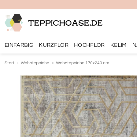
Zum
Inhalt
springen
EINFARBIG
KURZFLOR
HOCHFLOR
KELIM
N
Start
»
Wohnteppiche
»
Wohnteppiche 170x240 cm