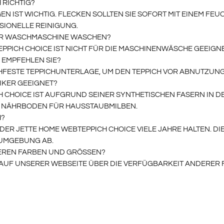
H RICHTIG?
 IST WICHTIG. FLECKEN SOLLTEN SIE SOFORT MIT EINEM FEUC
SIONELLE REINIGUNG.
DER WASCHMASCHINE WASCHEN?
EPPICH CHOICE IST NICHT FÜR DIE MASCHINENWÄSCHE GEEIGNE
 EMPFEHLEN SIE?
HFESTE TEPPICHUNTERLAGE, UM DEN TEPPICH VOR ABNUTZUNG
GIKER GEEIGNET?
 CHOICE IST AUFGRUND SEINER SYNTHETISCHEN FASERN IN DER
G NÄHRBODEN FÜR HAUSSTAUBMILBEN.
H?
 DER JETTE HOME WEBTEPPICH CHOICE VIELE JAHRE HALTEN. D
UMGEBUNG AB.
DEREN FARBEN UND GRÖSSEN?
H AUF UNSERER WEBSEITE ÜBER DIE VERFÜGBARKEIT ANDERER 