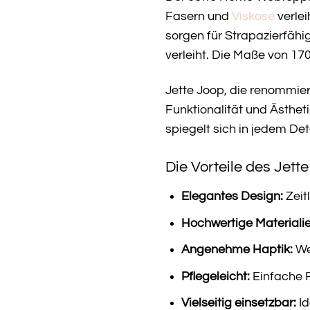
Fasern und
Viskose
verlei
sorgen für Strapazierfähi
verleiht. Die Maße von 1
Jette Joop, die renommier
Funktionalität und Ästhet
spiegelt sich in jedem Det
Die Vorteile des Jet
Elegantes Design:
Zeitl
Hochwertige Materialie
Angenehme Haptik:
We
Pflegeleicht:
Einfache 
Vielseitig einsetzbar:
Id