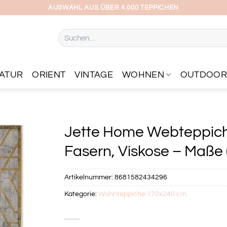
AUSWAHL AUS ÜBER 4.000 TEPPICHEN
Suchen
nach:
ATUR
ORIENT
VINTAGE
WOHNEN
OUTDOO
Jette Home Webteppich 
Fasern, Viskose – Maße (
Artikelnummer:
8681582434296
Kategorie:
Wohnteppiche 170x240 cm