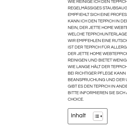
WIE REINIGE ICH DEN TEPPIC
REGELMÄSSIGES STAUBSAUGEN
MPFIEHLT SICH EINE PROFES
KANN ICH DEN TEPPICH IN 
NEIN, DER JETTE HOME WEBT
WELCHE TEPPICHUNTERLAGE
WIR EMPFEHLEN EINE RUTSC
IST DER TEPPICH FÜR ALLER
DER JETTE HOME WEBTEPPICH
REINIGEN UND BIETET WENI
WIE LANGE HÄLT DER TEPPIC
BEI RICHTIGER PFLEGE KANN
BEANSPRUCHUNG UND DER 
GIBT ES DEN TEPPICH IN AN
BITTE INFORMIEREN SIE SIC
HOICE.
Inhalt