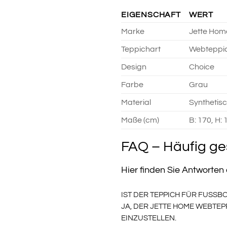
EIGENSCHAFT
WERT
Marke
Jette Hom
Teppichart
Webteppi
Design
Choice
Farbe
Grau
Material
Synthetisc
Maße (cm)
B: 170, H: 
FAQ – Häufig ge
Hier finden Sie Antworte
IST DER TEPPICH FÜR FUSSB
JA, DER JETTE HOME WEBTEP
INZUSTELLEN.