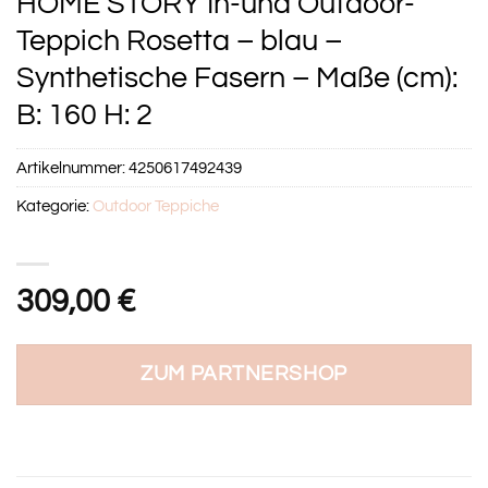
HOME STORY In-und Outdoor-
Teppich Rosetta – blau –
Synthetische Fasern – Maße (cm):
B: 160 H: 2
Artikelnummer:
4250617492439
Kategorie:
Outdoor Teppiche
309,00
€
ZUM PARTNERSHOP